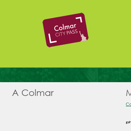
A Colmar
M
Co