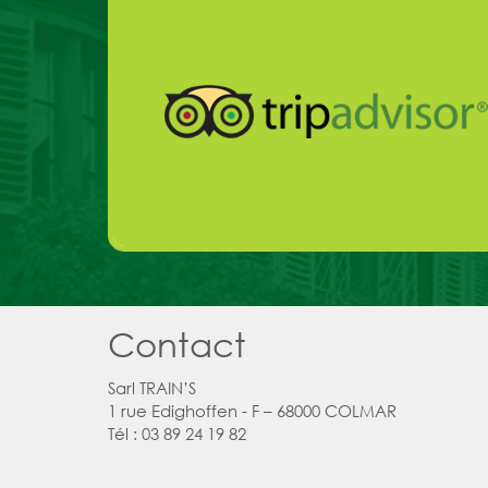
Contact
Sarl TRAIN’S
1 rue Edighoffen - F – 68000 COLMAR
Tél : 03 89 24 19 82