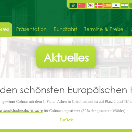
ues
Präsentation
Rundfahrt
Termine & Preise
Aktuelles
 den schönsten Europäischen R
gewinnt Colmar mit dem 1. Platz ! Athen in Griechenland ist auf Platz 2 und Tiflis 
nbestdestinations.com
für Colmar abgestimmt (30% der gesamten Wähler).
Zurück