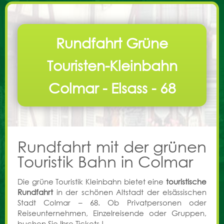
Neues
Rundfahrt Grüne
Präsentation
Touristen-Kleinbahn
Rundfahrt
Colmar - Elsass - 68
Termine & Preise
Online Reservierung
Partner
Rundfahrt mit der grünen
Kontakt
Touristik Bahn in Colmar
Die grüne Touristik Kleinbahn bietet eine
touristische
Rundfahrt
in der schönen Altstadt der elsässischen
Stadt Colmar – 68. Ob Privatpersonen oder
Reiseunternehmen, Einzelreisende oder Gruppen,
buchen Sie Ihre Tickets !