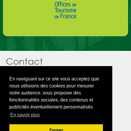
Contact
Sarl TRAIN’S
1 rue Edighoffen - F – 68000 COLMAR
En naviguant sur ce site vous acceptez que
Tél : 03 89 24 19 82
nous utilisions des cookies pour mesurer
A Colmar
notre audience, vous proposer des
fonctionnalités sociales, des contenus et
Mentions légales
publicités éventuellement personnalisés.
En savoir plus
Confidentialité des données
Fermer