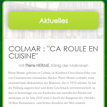
Neues
Aktuelles
Präsentation
Rundfahrt
Termine & Preise
COLMAR : "CA ROULE EN
Online Reservierung
CUISINE"
Partner
mit
Pierre HERME
, König der Makronen
Pierre Hermé, geboren in Colmar, ist Konditor-Chocolatier-Erbe von
Kontakt
vier Generationen elsässischer Bäcker. Pierre Hermé verdankt seine
internationale Bekanntheit der Makrone, die er 1976 erlernte. Er hat
die Füllung angereichert und Ihren Geschmack weiterentwickelt, so
dass er heutzutage wie ein Entdecker mit unendlicher Kreativität
anerkannt ist.
Im Jahr 2016 wird er durch die Rangliste der «World’s
50 Best Restaurants» zum besten Konditor der Welt ernannt.